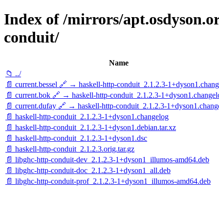
Index of /mirrors/apt.osdyson.o
conduit/
Name
📁 ../
📄 current.bessel 🔗 → haskell-http-conduit_2.1.2.3-1+dyson1.chan
📄 current.bok 🔗 → haskell-http-conduit_2.1.2.3-1+dyson1.changel
📄 current.dufay 🔗 → haskell-http-conduit_2.1.2.3-1+dyson1.chang
📄 haskell-http-conduit_2.1.2.3-1+dyson1.changelog
📄 haskell-http-conduit_2.1.2.3-1+dyson1.debian.tar.xz
📄 haskell-http-conduit_2.1.2.3-1+dyson1.dsc
📄 haskell-http-conduit_2.1.2.3.orig.tar.gz
📄 libghc-http-conduit-dev_2.1.2.3-1+dyson1_illumos-amd64.deb
📄 libghc-http-conduit-doc_2.1.2.3-1+dyson1_all.deb
📄 libghc-http-conduit-prof_2.1.2.3-1+dyson1_illumos-amd64.deb