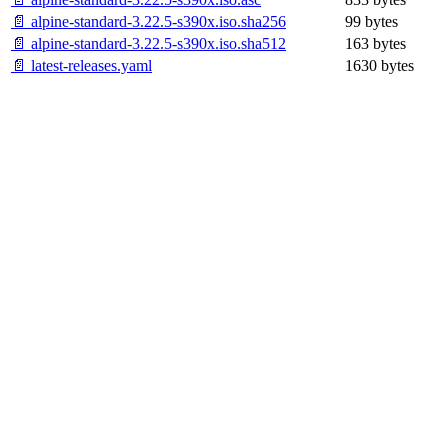
📄 alpine-standard-3.22.5-s390x.iso.sha256
99 bytes
📄 alpine-standard-3.22.5-s390x.iso.sha512
163 bytes
📄 latest-releases.yaml
1630 bytes