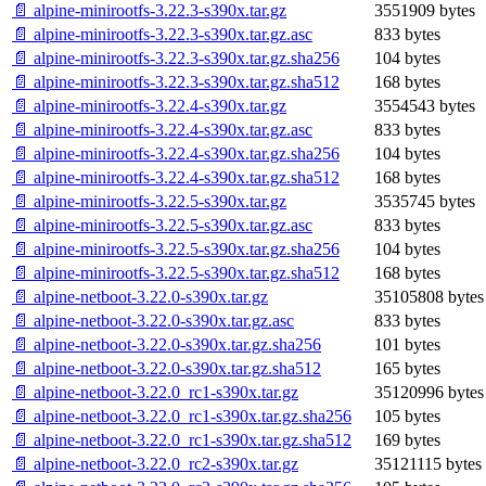
📄 alpine-minirootfs-3.22.3-s390x.tar.gz
3551909 bytes
📄 alpine-minirootfs-3.22.3-s390x.tar.gz.asc
833 bytes
📄 alpine-minirootfs-3.22.3-s390x.tar.gz.sha256
104 bytes
📄 alpine-minirootfs-3.22.3-s390x.tar.gz.sha512
168 bytes
📄 alpine-minirootfs-3.22.4-s390x.tar.gz
3554543 bytes
📄 alpine-minirootfs-3.22.4-s390x.tar.gz.asc
833 bytes
📄 alpine-minirootfs-3.22.4-s390x.tar.gz.sha256
104 bytes
📄 alpine-minirootfs-3.22.4-s390x.tar.gz.sha512
168 bytes
📄 alpine-minirootfs-3.22.5-s390x.tar.gz
3535745 bytes
📄 alpine-minirootfs-3.22.5-s390x.tar.gz.asc
833 bytes
📄 alpine-minirootfs-3.22.5-s390x.tar.gz.sha256
104 bytes
📄 alpine-minirootfs-3.22.5-s390x.tar.gz.sha512
168 bytes
📄 alpine-netboot-3.22.0-s390x.tar.gz
35105808 bytes
📄 alpine-netboot-3.22.0-s390x.tar.gz.asc
833 bytes
📄 alpine-netboot-3.22.0-s390x.tar.gz.sha256
101 bytes
📄 alpine-netboot-3.22.0-s390x.tar.gz.sha512
165 bytes
📄 alpine-netboot-3.22.0_rc1-s390x.tar.gz
35120996 bytes
📄 alpine-netboot-3.22.0_rc1-s390x.tar.gz.sha256
105 bytes
📄 alpine-netboot-3.22.0_rc1-s390x.tar.gz.sha512
169 bytes
📄 alpine-netboot-3.22.0_rc2-s390x.tar.gz
35121115 bytes