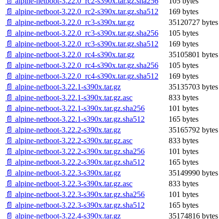
📄 alpine-netboot-3.22.0_rc2-s390x.tar.gz.sha256
105 bytes
📄 alpine-netboot-3.22.0_rc2-s390x.tar.gz.sha512
169 bytes
📄 alpine-netboot-3.22.0_rc3-s390x.tar.gz
35120727 bytes
📄 alpine-netboot-3.22.0_rc3-s390x.tar.gz.sha256
105 bytes
📄 alpine-netboot-3.22.0_rc3-s390x.tar.gz.sha512
169 bytes
📄 alpine-netboot-3.22.0_rc4-s390x.tar.gz
35105801 bytes
📄 alpine-netboot-3.22.0_rc4-s390x.tar.gz.sha256
105 bytes
📄 alpine-netboot-3.22.0_rc4-s390x.tar.gz.sha512
169 bytes
📄 alpine-netboot-3.22.1-s390x.tar.gz
35135703 bytes
📄 alpine-netboot-3.22.1-s390x.tar.gz.asc
833 bytes
📄 alpine-netboot-3.22.1-s390x.tar.gz.sha256
101 bytes
📄 alpine-netboot-3.22.1-s390x.tar.gz.sha512
165 bytes
📄 alpine-netboot-3.22.2-s390x.tar.gz
35165792 bytes
📄 alpine-netboot-3.22.2-s390x.tar.gz.asc
833 bytes
📄 alpine-netboot-3.22.2-s390x.tar.gz.sha256
101 bytes
📄 alpine-netboot-3.22.2-s390x.tar.gz.sha512
165 bytes
📄 alpine-netboot-3.22.3-s390x.tar.gz
35149990 bytes
📄 alpine-netboot-3.22.3-s390x.tar.gz.asc
833 bytes
📄 alpine-netboot-3.22.3-s390x.tar.gz.sha256
101 bytes
📄 alpine-netboot-3.22.3-s390x.tar.gz.sha512
165 bytes
📄 alpine-netboot-3.22.4-s390x.tar.gz
35174816 bytes