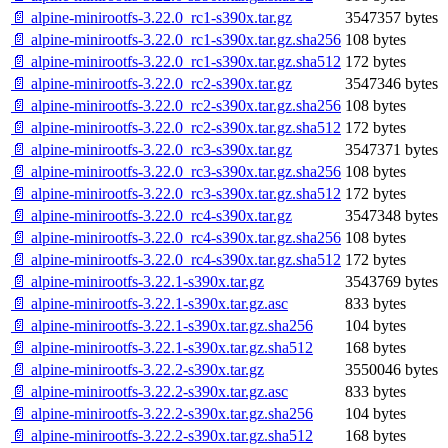
📄 alpine-minirootfs-3.22.0_rc1-s390x.tar.gz
3547357 bytes
📄 alpine-minirootfs-3.22.0_rc1-s390x.tar.gz.sha256
108 bytes
📄 alpine-minirootfs-3.22.0_rc1-s390x.tar.gz.sha512
172 bytes
📄 alpine-minirootfs-3.22.0_rc2-s390x.tar.gz
3547346 bytes
📄 alpine-minirootfs-3.22.0_rc2-s390x.tar.gz.sha256
108 bytes
📄 alpine-minirootfs-3.22.0_rc2-s390x.tar.gz.sha512
172 bytes
📄 alpine-minirootfs-3.22.0_rc3-s390x.tar.gz
3547371 bytes
📄 alpine-minirootfs-3.22.0_rc3-s390x.tar.gz.sha256
108 bytes
📄 alpine-minirootfs-3.22.0_rc3-s390x.tar.gz.sha512
172 bytes
📄 alpine-minirootfs-3.22.0_rc4-s390x.tar.gz
3547348 bytes
📄 alpine-minirootfs-3.22.0_rc4-s390x.tar.gz.sha256
108 bytes
📄 alpine-minirootfs-3.22.0_rc4-s390x.tar.gz.sha512
172 bytes
📄 alpine-minirootfs-3.22.1-s390x.tar.gz
3543769 bytes
📄 alpine-minirootfs-3.22.1-s390x.tar.gz.asc
833 bytes
📄 alpine-minirootfs-3.22.1-s390x.tar.gz.sha256
104 bytes
📄 alpine-minirootfs-3.22.1-s390x.tar.gz.sha512
168 bytes
📄 alpine-minirootfs-3.22.2-s390x.tar.gz
3550046 bytes
📄 alpine-minirootfs-3.22.2-s390x.tar.gz.asc
833 bytes
📄 alpine-minirootfs-3.22.2-s390x.tar.gz.sha256
104 bytes
📄 alpine-minirootfs-3.22.2-s390x.tar.gz.sha512
168 bytes